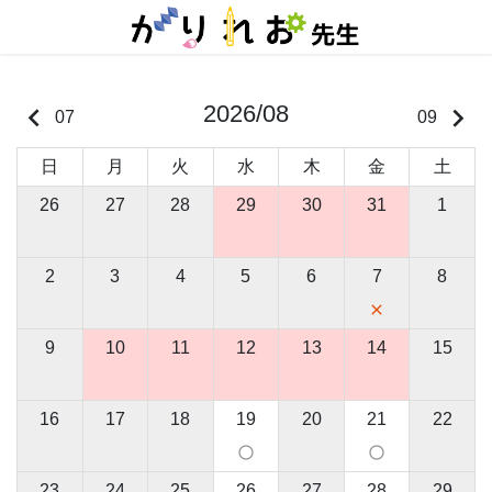
コ
ナ
ン
ビ
テ
ゲ
ン
ー
ツ
シ
2026/08
keyboard_arrow_left
keyboard_arrow_right
07
09
に
ョ
移
ン
日
月
火
水
木
金
土
動
に
移
26
27
28
29
30
31
1
動
2
3
4
5
6
7
8
close
9
10
11
12
13
14
15
16
17
18
19
20
21
22
panorama_fish_eye
panorama_fish_eye
23
24
25
26
27
28
29