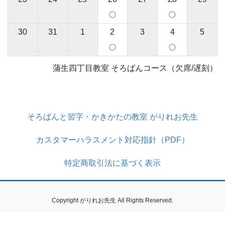
panorama_fish_eye
panorama_fish_eye
30
31
1
2
3
4
5
panorama_fish_eye
panorama_fish_eye
蒲生四丁目教室 そろばんコース（欠席/遅刻）
そろばんと習字・かきかたの教室 がりれお先生
カスタマーハラスメント対応指針（PDF）
特定商取引法に基づく表示
Copyright がりれお先生 All Rights Reserved.