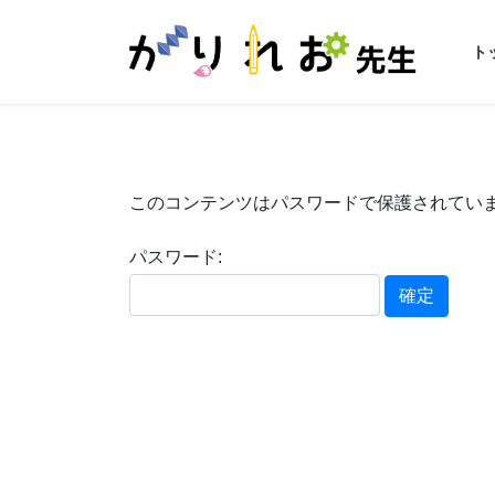
コ
ナ
ン
ビ
ト
テ
ゲ
ン
ー
ツ
シ
に
ョ
移
ン
動
に
このコンテンツはパスワードで保護されていま
移
動
パスワード: