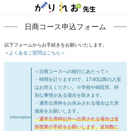
コ
ナ
ン
ビ
テ
ゲ
ン
ー
日商コース申込フォーム
ツ
シ
に
ョ
移
ン
以下フォームからお手続きをお願いいたします。
動
に
移
＜よくあるご質問はこちら＞
動
＜日商コースへの移行にあたって＞
・時間を計りますので、17:40以降の入室
はお控えください。※学校や病院等、特
別な事情がある場合を除きます。
・通常出席枠をお休みされる場合は欠席
連絡をお願いします。
Information
・通常出席枠以外へ出席される場合は追
加授業の手続をお願いします。追加数に