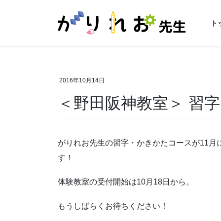
コ
ナ
ン
ビ
ト
テ
ゲ
ン
ー
ツ
シ
に
ョ
移
ン
2016年10月14日
動
に
＜野田阪神教室＞ 習
移
動
がりれお先生の習字・かきかたコースが11月
す！
体験教室の受付開始は10月18日から。
もうしばらくお待ちください！