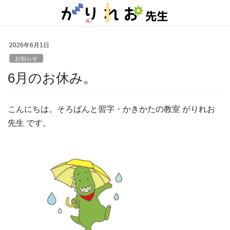
コ
ナ
ン
ビ
テ
ゲ
ン
ー
2026年6月1日
ツ
シ
に
ョ
お知らせ
移
ン
6月のお休み。
動
に
移
動
こんにちは。そろばんと習字・かきかたの教室 がりれお
先生 です。