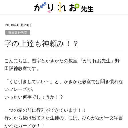
コ
ナ
ン
ビ
テ
ゲ
ン
ー
2018年10月23日
ツ
シ
に
ョ
野田阪神教室
移
ン
字の上達も神頼み！？
動
に
移
動
こんにちは。習字とかきかたの教室 「がりれお先生」野
田阪神教室です。
「くじ引きしていい～」と、かきかた教室では聞き慣れな
いフレーズが。
いったい何事でしょうか！？
一つの箱の前に行列ができています！！
行列から抜け出てきた生徒の手には、ひらがなが一文字書
かれたカードが！！