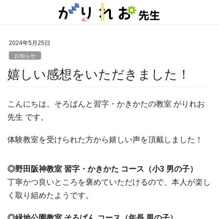
コ
ナ
ン
ビ
テ
ゲ
ン
ー
2024年5月25日
ツ
シ
に
ョ
お知らせ
移
ン
嬉しい感想をいただきました！
動
に
移
動
こんにちは。そろばんと習字・かきかたの教室 がりれお
先生 です。
体験教室を受けられた方から嬉しい声を頂戴しました！
◎野田阪神教室 習字・かきかた コース（小3 男の子）
丁寧かつ良いところを褒めていただけるので、本人が楽し
く取り組めたようです。
◎緑地公園教室 そろばん コース（年長 男の子）