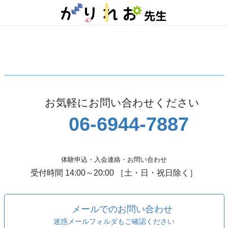
コ
ナ
ン
ビ
テ
ゲ
ン
ー
ツ
シ
に
ョ
移
ン
動
に
移
動
お気軽にお問い合わせください
06-6944-7887
体験申込・入会連絡・お問い合わせ
受付時間 14:00～20:00 ［土・日・祝日除く］
メールでのお問い合わせ
迷惑メールフォルダもご確認ください