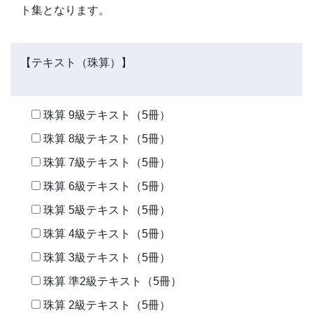
ト集となります。
【テキスト（珠算）】
珠算 9級テキスト（5冊）
珠算 8級テキスト（5冊）
珠算 7級テキスト（5冊）
珠算 6級テキスト（5冊）
珠算 5級テキスト（5冊）
珠算 4級テキスト（5冊）
珠算 3級テキスト（5冊）
珠算 準2級テキスト（5冊）
珠算 2級テキスト（5冊）