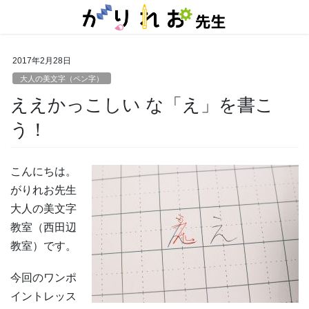
コ
ナ
ン
ビ
テ
ゲ
ン
ー
2017年2月28日
ツ
シ
に
ョ
大人の美文字（ペン字）
移
ン
ええかっこしい な「え」を書こ
動
に
移
う！
動
こんにちは。
がりれお先生
大人の美文字
教室（西田辺
教室）です。
今回のワンポ
イントレッス