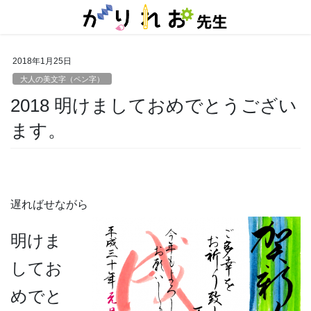
コ
ナ
ン
ビ
テ
ゲ
ン
ー
2018年1月25日
ツ
シ
に
ョ
大人の美文字（ペン字）
移
ン
2018 明けましておめでとうござい
動
に
移
ます。
動
遅ればせながら
明けま
してお
めでと