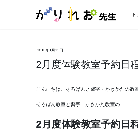
コ
ナ
ン
ビ
ト
テ
ゲ
ン
ー
ツ
シ
に
ョ
移
ン
2018年1月25日
動
に
2月度体験教室予約日
移
動
こんにちは。そろばんと習字・かきかたの教
そろばん教室と習字・かきかた教室の
2月度体験教室予約日